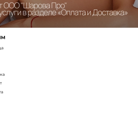
ЯМ
ца
вка
т
та