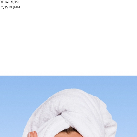
овка для
родукции