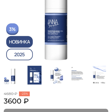
4680 ₽
-23%
3600 ₽